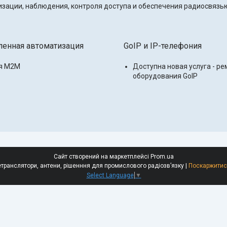
ации, наблюдения, контроля доступа и обеспечения радиосвязь
нная автоматизация
GoIP и IP-телефония
я M2M
Доступна новая услуга - ре
оборудования GoIP
Сайт створений на маркетплейсі
Prom.ua
ТОВ КРІАТОН - Радіостанції Моторола, ретранслятори, антени, рішенння для промислового радіозвʼязку |
Поскаржитис
Select Language
▼