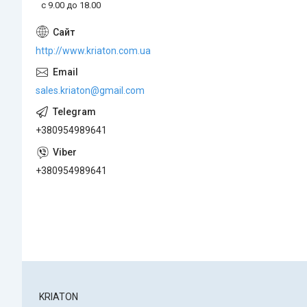
с 9.00 до 18.00
http://www.kriaton.com.ua
sales.kriaton@gmail.com
+380954989641
+380954989641
KRIATON