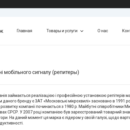
ок
Главная
Товары и услуги
О нас
Кон
і мобільного сигналу (репитеры)
нія займається реалізацією і професійною установкою репітерів 
 даного бренду є ЗАТ «Московські мікрохвилі» засновано в 1991 ро
ія розвитку компанії починається з 1980 р. Майбутні співробітники
вах СРСР. У 2007 році компанією був зареєстрований товарний зна
ори. На даний момент ця марка є лідером у своїй галузі, щодо варт
одуктивності.