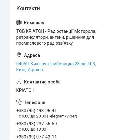
ТОВ КРІАТОН - Радіостанції Моторола,
ретранслятори, антени, рішенння для
промислового радіозвʼязку
04050, Київ, вул.Глибочицка 28 оф.403,
Київ, Україна
КРІАТОН
+380 (95) 498-96-41
с 9.00 до 20.00 (Telegram/Viber)
+380 (93) 237-56-59
c 9.00 до 18.00
+380 (99) 077-42-11