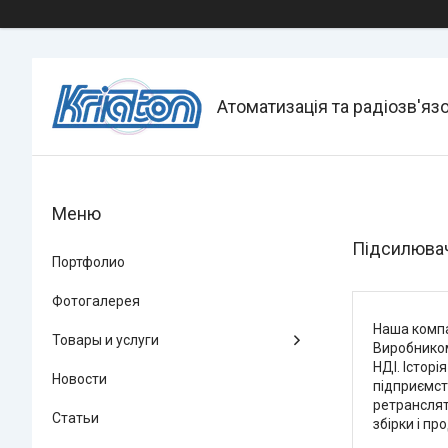
Атоматизація та радіозв'яз
Підсилювач
Портфолио
Фотогалерея
Наша компа
Товары и услуги
Виробником
НДІ. Істор
Новости
підприємст
ретранслят
Статьи
збірки і пр