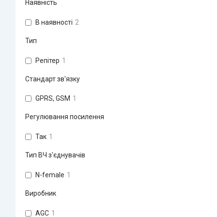
Наявність
В наявності
2
Тип
Репітер
1
Стандарт зв'язку
GPRS, GSM
1
Регулювання посилення
Так
1
Тип ВЧ з'єднувачів
N-female
1
Виробник
AGC
1