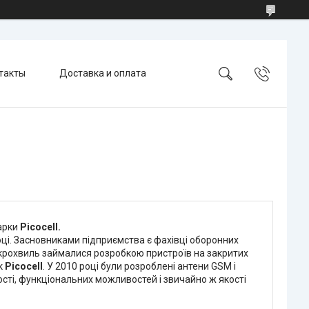
такты
Доставка и оплата
марки
Picocell.
ці. Засновниками підприємства є фахівці оборонних
 Мікрохвиль займалися розробкою пристроїв на закритих
к
Picocell
. У 2010 році були розроблені антени GSM і
ості, функціональних можливостей і звичайно ж якості