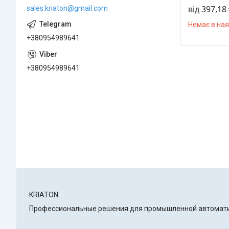
від 397,18
sales.kriaton@gmail.com
Немає в ная
+380954989641
+380954989641
KRIATON
Профессиональные решения для промышленной автоматиз