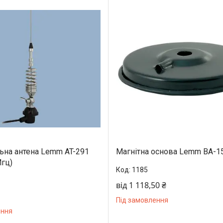
ьна антена Lemm AT-291
Магнітна основа Lemm BA-1
Мгц)
1185
від 1 118,50 ₴
Під замовлення
ення