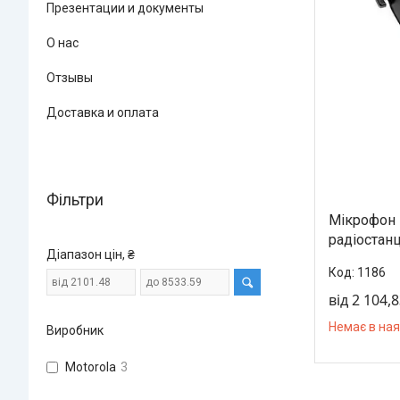
Презентации и документы
О нас
Отзывы
Доставка и оплата
Фільтри
Мікрофон 
радіостанц
Діапазон цін, ₴
1186
від 2 104,8
Немає в ная
Виробник
Motorola
3