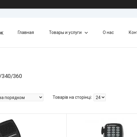
ок
Главная
Товары и услуги
О нас
Кон
/340/360