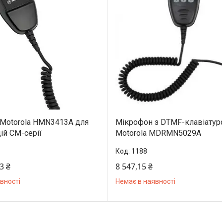
Motorola HMN3413A для
Мікрофон з DTMF-клавіату
ій CM-серії
Motorola MDRMN5029A
1188
3 ₴
8 547,15 ₴
вності
Немає в наявності