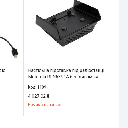
рою
Настільна підставка під радіостанції
Motorola RLN5391A без динаміка
1189
4 027,02 ₴
Немає в наявності