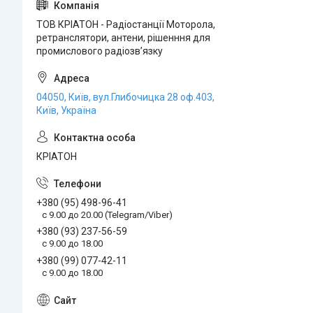
ТОВ КРІАТОН - Радіостанції Моторола,
ретранслятори, антени, рішенння для
промислового радіозвʼязку
04050, Київ, вул.Глибочицка 28 оф.403,
Київ, Україна
КРІАТОН
+380 (95) 498-96-41
с 9.00 до 20.00 (Telegram/Viber)
+380 (93) 237-56-59
c 9.00 до 18.00
+380 (99) 077-42-11
с 9.00 до 18.00