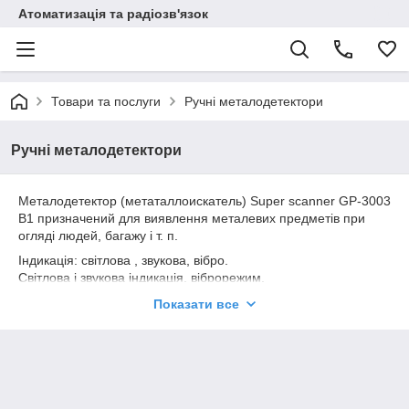
Атоматизація та радіозв'язок
Товари та послуги
Ручні металодетектори
Ручні металодетектори
Металодетектор (метаталлоискатель) Super scanner GP-3003
B1 призначений для виявлення металевих предметів при
огляді людей, багажу і т. п.
Індикація: світлова , звукова, вібро.
Світлова і звукова індикація, віброрежим.
Регульована чутливість.
Показати все
Живлення, В:9В (крона)