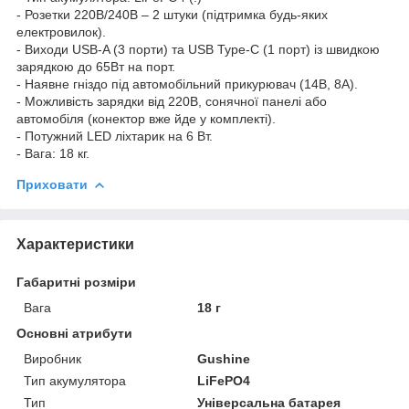
- Розетки 220В/240В – 2 штуки (підтримка будь-яких
електровилок).
- Виходи USB-A (3 порти) та USB Type-C (1 порт) із швидкою
зарядкою до 65Вт на порт.
- Наявне гніздо під автомобільний прикурювач (14В, 8A).
- Можливість зарядки від 220В, сонячної панелі або
автомобіля (конектор вже йде у комплекті).
- Потужний LED ліхтарик на 6 Вт.
- Вага: 18 кг.
Приховати
Характеристики
Габаритні розміри
Вага
18 г
Основні атрибути
Виробник
Gushine
Тип акумулятора
LiFePO4
Тип
Універсальна батарея