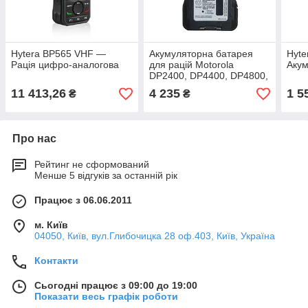
Hytera BP565 VHF —
Акумуляторна батарея
Hyte
Рація цифро-аналогова
для рацій Motorola
Акум
DP2400, DP4400, DP4800,
ємність 2450 mAh
11 413,26
4 235
1 5
₴
₴
Про нас
Рейтинг не сформований
Менше 5 відгуків за останній рік
Працює з 06.06.2011
м. Київ
04050, Київ, вул.Глибочицка 28 оф.403, Київ, Україна
Контакти
Сьогодні працює з 09:00 до 19:00
Показати весь графік роботи