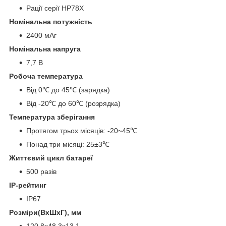
Рації серії HP78X
Номінальна потужність
2400 мАг
Номінальна напруга
7,7 В
Робоча температура
Від 0℃ до 45℃ (зарядка)
Від -20℃ до 60℃ (розрядка)
Температура зберігання
Протягом трьох місяців: -20~45℃
Понад три місяці: 25±3℃
Життєвий цикл батареї
500 разів
IP-рейтинг
IP67
Розміри(ВxШxГ), мм
120,8x48,3x13,1