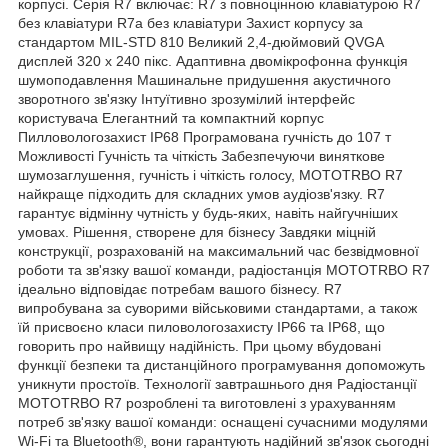
корпусі. Серія R7 включає: R7 з повноцінною клавіатурою R7
без клавіатури R7a без клавіатури Захист корпусу за
стандартом MIL-STD 810 Великий 2,4-дюймовий QVGA
дисплей 320 x 240 пікс. Адаптивна двомікрофонна функція
шумоподавлення Машинальне придушення акустичного
зворотного зв'язку Інтуїтивно зрозумілий інтерфейс
користувача Елегантний та компактний корпус
Пилловологозахист IP68 Програмована гучність до 107 т
Можливості Гучність та чіткість Забезпечуючи виняткове
шумозаглушення, гучність і чіткість голосу, MOTOTRBO R7
найкраще підходить для складних умов аудіозв'язку. R7
гарантує відмінну чутність у будь-яких, навіть найгучніших
умовах. Рішення, створене для бізнесу Завдяки міцній
конструкції, розрахованій на максимальний час безвідмовної
роботи та зв'язку вашої команди, радіостанція MOTOTRBO R7
ідеально відповідає потребам вашого бізнесу. R7
випробувана за суворими військовими стандартами, а також
їй присвоєно класи пиловологозахисту IP66 та IP68, що
говорить про найвищу надійність. При цьому вбудовані
функції безпеки та дистанційного програмування допоможуть
уникнути простоїв. Технології завтрашнього дня Радіостанції
MOTOTRBO R7 розроблені та виготовлені з урахуванням
потреб зв'язку вашої команди: оснащені сучасними модулями
Wi-Fi та Bluetooth®, вони гарантують надійний зв'язок сьогодні