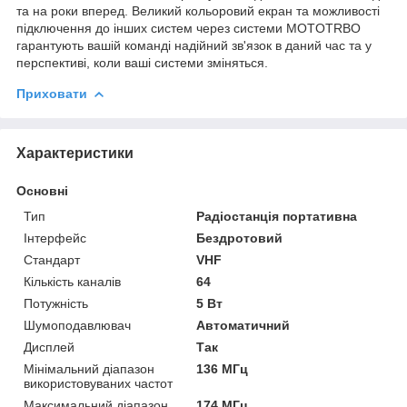
та на роки вперед. Великий кольоровий екран та можливості
підключення до інших систем через системи MOTOTRBO
гарантують вашій команді надійний зв'язок в даний час та у
перспективі, коли ваші системи зміняться.
Приховати
Характеристики
Основні
Тип
Радіостанція портативна
Інтерфейс
Бездротовий
Стандарт
VHF
Кількість каналів
64
Потужність
5 Вт
Шумоподавлювач
Автоматичний
Дисплей
Так
Мінімальний діапазон
136 МГц
використовуваних частот
Максимальний діапазон
174 МГц