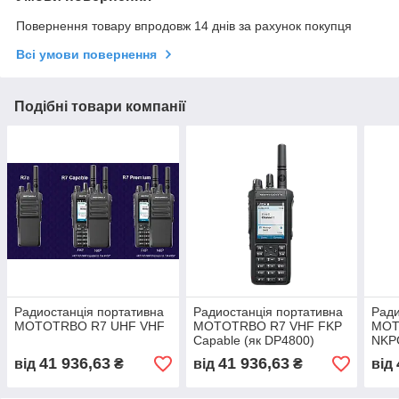
Повернення товару впродовж 14 днів за рахунок покупця
Всі умови повернення
Подібні товари компанії
Радиостанція портативна
Радиостанція портативна
Ради
MOTOTRBO R7 UHF VHF
MOTOTRBO R7 VHF FKP
MOT
Capable (як DP4800)
NKPC
41 936,63
41 936,63
від
₴
від
₴
від