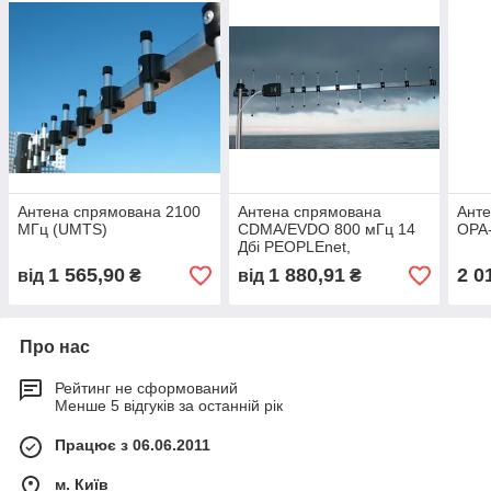
Антена спрямована 2100
Антена спрямована
Анте
МГц (UMTS)
CDMA/EVDO 800 мГц 14
OPA
Дбі PEOPLEnet,
Інтертелеком
1 565,90
1 880,91
2 0
від
₴
від
₴
Про нас
Рейтинг не сформований
Менше 5 відгуків за останній рік
Працює з 06.06.2011
м. Київ