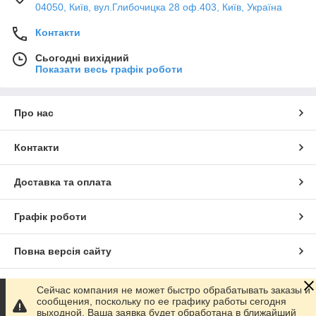
04050, Київ, вул.Глибочицка 28 оф.403, Київ, Україна
Контакти
Сьогодні вихідний
Показати весь графік роботи
Про нас
Контакти
Доставка та оплата
Графік роботи
Повна версія сайту
Сайт створено на маркетплейсі
Prom.ua
Сейчас компания не может быстро обрабатывать заказы и
сообщения, поскольку по ее графику работы сегодня
выходной. Ваша заявка будет обработана в ближайший