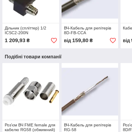
Дільник (спліттер) 1/2
ВЧ-Кабель для репітерів
Каб
ICSC2-200N
8D-FB-CCA
1 209,93
159,80
₴
від
₴
від
Подібні товари компанії
Роз'єм ВЧ FME female для
ВЧ-Кабель для репітерів
Роз'
кабелю RG58 (обжимний)
RG-58
8D/