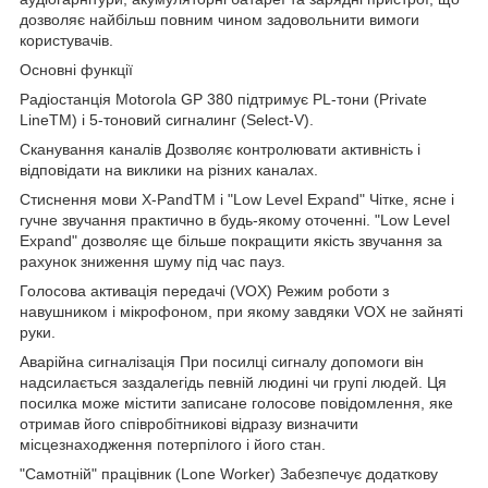
дозволяє найбільш повним чином задовольнити вимоги
користувачів.
Основні функції
Радіостанція Motorola GP 380 підтримує PL-тони (Private
LineTM) і 5-тоновий сигналинг (Select-V).
Сканування каналів Дозволяє контролювати активність і
відповідати на виклики на різних каналах.
Стиснення мови X-PandTM і "Low Level Expand" Чітке, ясне і
гучне звучання практично в будь-якому оточенні. "Low Level
Expand" дозволяє ще більше покращити якість звучання за
рахунок зниження шуму під час пауз.
Голосова активація передачі (VOX) Режим роботи з
навушником і мікрофоном, при якому завдяки VOX не зайняті
руки.
Аварійна сигналізація При посилці сигналу допомоги він
надсилається заздалегідь певній людині чи групі людей. Ця
посилка може містити записане голосове повідомлення, яке
отримав його співробітникові відразу визначити
місцезнаходження потерпілого і його стан.
"Самотній" працівник (Lone Worker) Забезпечує додаткову