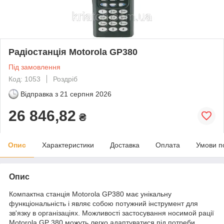
Радіостанція Motorola GP380
Під замовлення
Код: 1053
Роздріб
Відправка з
21 серпня 2026
26 846,82
₴
Опис
Характеристики
Доставка
Оплата
Умови п
Опис
Компактна станція Motorola GP380 має унікальну
функціональність і являє собою потужний інструмент для
зв'язку в організаціях. Можливості застосування носимой рації
Motorola GP 380 можуть легко адаптуватися під потреби