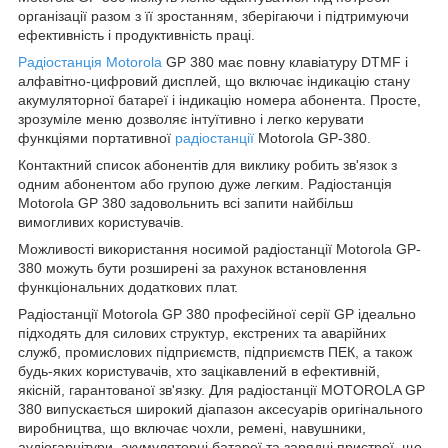
організації разом з її зростанням, зберігаючи і підтримуючи
ефективність і продуктивність праці.
Радіостанція Motorola
GP 380 має повну клавіатуру DTMF і
алфавітно-цифровий дисплей, що включає індикацію стану
акумуляторної батареї і індикацію номера абонента. Просте,
зрозуміле меню дозволяє інтуїтивно і легко керувати
функціями портативної
радіостанції
Motorola GP-380.
Контактний список абонентів для виклику робить зв'язок з
одним абонентом або групою дуже легким. Радіостанція
Motorola GP 380 задовольнить всі запити найбільш
вимогливих користувачів.
Можливості використання носимой радіостанції Motorola GP-
380 можуть бути розширені за рахунок встановлення
функціональних додаткових плат.
Радіостанції Motorola GP 380 професійної серії GP ідеально
підходять для силових структур, екстрених та аварійних
служб, промислових підприємств, підприємств ПЕК, а також
будь-яких користувачів, хто зацікавлений в ефективній,
якісній, гарантованої зв'язку. Для радіостанції MOTOROLA GP
380 випускається широкий діапазон аксесуарів оригінального
виробництва, що включає чохли, ремені, навушники,
аудіогарнітури, акумуляторні батареї та зарядні пристрої, що