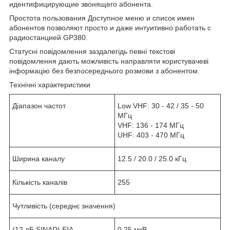
идентифицирующие звонящего абонента.
Простота пользования Доступное меню и список имен
абонентов позволяют просто и даже интуитивно работать с
радиостанцией GP380.
Статусні повідомлення заздалегідь певні текстові
повідомлення дають можливість направляти користувачеві
інформацію без безпосереднього розмови з абонентом.
Технічні характеристики
Діапазон частот
Low VHF: 30 - 42 / 35 - 50
МГц
VHF: 136 - 174 МГц
UHF: 403 - 470 МГц
Ширина каналу
12.5 / 20.0 / 25.0 кГц
Кількість каналів
255
Чутливість (середнє значення)
(12 дБ SINAD) EIA
0.25 мкВ