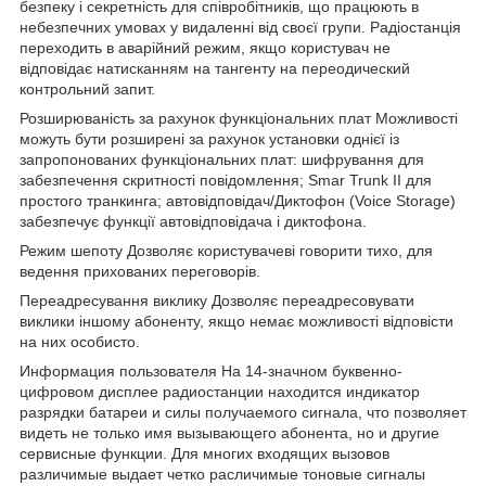
безпеку і секретність для співробітників, що працюють в
небезпечних умовах у видаленні від своєї групи. Радіостанція
переходить в аварійний режим, якщо користувач не
відповідає натисканням на тангенту на переодический
контрольний запит.
Розширюваність за рахунок функціональних плат Можливості
можуть бути розширені за рахунок установки однієї із
запропонованих функціональних плат: шифрування для
забезпечення скритності повідомлення; Smar Trunk II для
простого транкинга; автовідповідач/Диктофон (Voice Storage)
забезпечує функції автовідповідача і диктофона.
Режим шепоту Дозволяє користувачеві говорити тихо, для
ведення прихованих переговорів.
Переадресування виклику Дозволяє переадресовувати
виклики іншому абоненту, якщо немає можливості відповісти
на них особисто.
Информация пользователя На 14-значном буквенно-
цифровом дисплее радиостанции находится индикатор
разрядки батареи и силы получаемого сигнала, что позволяет
видеть не только имя вызывающего абонента, но и другие
сервисные функции. Для многих входящих вызовов
различимые выдает четко расличимые тоновые сигналы