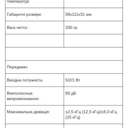
температур:
Габаритні розміри:
58x111x31 мм
Вага нетто:
330 гр.
Передавач
Вихідна потужність:
5/2/1 Вт
Внеполосные
80 дБ
випромінювання:
Максимальна девіація:
±2,5 кГц (12,5 кГц)/±5,0 кГц
(25 кГц)