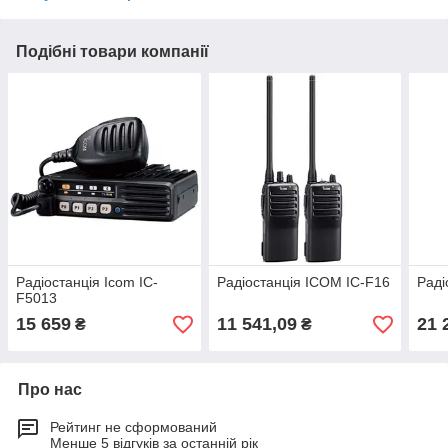
Подібні товари компанії
Радіостанція Icom IC-
Радіостанція ICOM IC-F16
Раді
F5013
15 659
11 541,09
21 
₴
₴
Про нас
Рейтинг не сформований
Менше 5 відгуків за останній рік