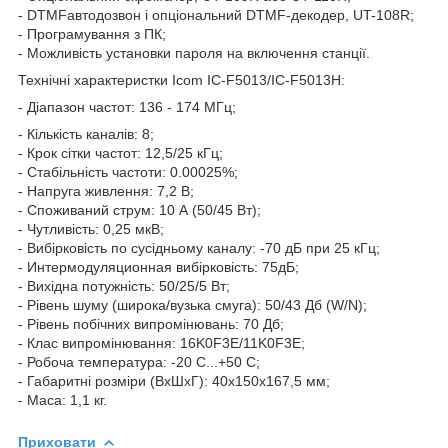
- DTMFавтодозвон і опціональний DTMF-декодер, UT-108R;
- Програмування з ПК;
- Можливість установки пароля на включення станції.
Технічні характеристки Icom IC-F5013/IC-F5013H:
- Діапазон частот: 136 - 174 МГц;
- Кількість каналів: 8;
- Крок сітки частот: 12,5/25 кГц;
- Стабільність частоти: 0.00025%;
- Напруга живлення: 7,2 В;
- Споживаний струм: 10 А (50/45 Вт);
- Чутливість: 0,25 мкВ;
- Вибірковість по сусідньому каналу: -70 дБ при 25 кГц;
- Интермодуляционная вибірковість: 75дБ;
- Вихідна потужність: 50/25/5 Вт;
- Рівень шуму (широка/вузька смуга): 50/43 Дб (W/N);
- Рівень побічних випромінювань: 70 Дб;
- Клас випромінювання: 16K0F3E/11K0F3E;
- Робоча температура: -20 C...+50 C;
- Габаритні розміри (ВхШхГ): 40х150х167,5 мм;
- Маса: 1,1 кг.
Приховати