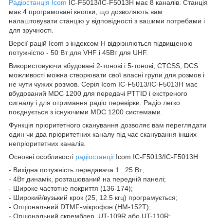
Радіостанція Icom
IC-F5013/IC-F5013H має 8 каналів. Станція
має 4 програмовані кнопки, що дозволяють вам
налаштовувати станцію у відповідності з вашими потребами і
для зручності.
Версії рацій Icom з індексом H відрізняються підвищеною
потужністю - 50 Вт для VHF і 45Вт для UHF.
Використовуючи вбудовані 2-тонові і 5-тонові, CTCSS, DCS
можливості можна створювати свої власні групи для розмов і
не чути чужих розмов. Серія Icom IC-F5013/IC-F5013H має
вбудований MDC 1200 для передачі PTTID і екстреного
сигналу і для отримання радіо перевірки. Радіо легко
поєднується з існуючими MDC 1200 системами.
Функція пріоритетного сканування дозволяє вам переглядати
один чи два пріоритетних каналу під час сканування інших
непріоритетних каналів.
Основні особливості
радіостанції
Icom IC-F5013/IC-F5013H
- Вихідна потужність передавача 1...25 Вт;
- 4Вт динамік, розташований на передній панелі;
- Широке частотне покриття (136-174);
- Широкий/вузький крок (25, 12.5 кгц) програмується;
- Опціональний DTMF-мікрофон (HM-152T);
- Опціональний скремблер, UT-109R або UT-110R;