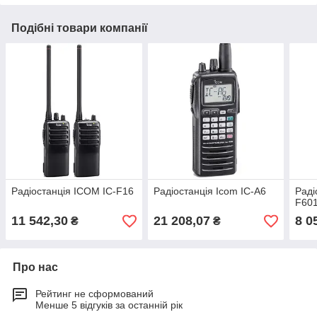
Подібні товари компанії
Радіостанція ICOM IC-F16
Радіостанція Icom IC-A6
Раді
F60
11 542,30
21 208,07
8 0
₴
₴
Про нас
Рейтинг не сформований
Менше 5 відгуків за останній рік