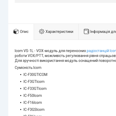
Опис
Характеристики
Інформація дл
Icom VS-1L - VOX-модуль для переносних
радіостанцій Ico
роботи VOX/PTT, можливість регулювання рівня спрацьову
Для зручності використання модуль оснащений поворотною
Сумісність:Icom
IC-F30GTICOM
IC-F3GTIcom
IC-F33GTIcom
IC-F50Icom
IC-F16Icom
IC-F3GSIcom