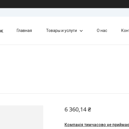
ок
Главная
Товары и услуги
О нас
Кон
6 360,14 ₴
Компанія тимчасово не прийма