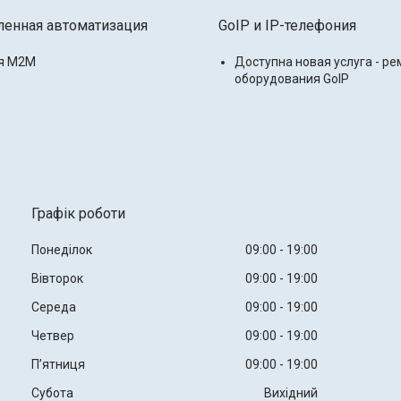
нная автоматизация
GoIP и IP-телефония
я M2M
Доступна новая услуга - ре
оборудования GoIP
Графік роботи
Понеділок
09:00
19:00
Вівторок
09:00
19:00
Середа
09:00
19:00
Четвер
09:00
19:00
Пʼятниця
09:00
19:00
Субота
Вихідний