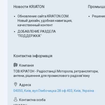
Новости KRIATON
Промышле
Обновление сайта KRIATON.COM.
Решени
Новый дизайн, удобная навигация,
качественный контент
ДОБАВЛЕНИЕ РАЗДЕЛА
"ПОДДЕРЖКА"
ТОВ КРІАТОН - Радіостанції Моторола, ретранслятори,
антени, рішенння для промислового радіозвʼязку
04050, Київ, вул.Глибочицка 28 оф.403, Київ, Україна