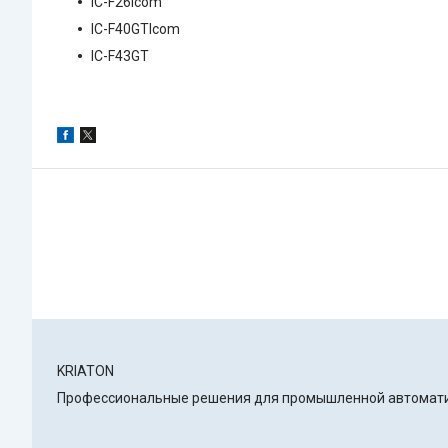
IC-F26Icom
IC-F40GTIcom
IC-F43GT
KRIATON
Профессиональные решения для промышленной автоматиз