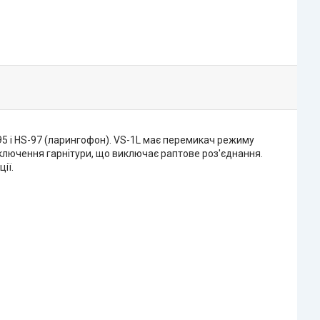
95 і HS-97 (ларингофон). VS-1L має перемикач режиму
ключення гарнітури, що виключає раптове роз'єднання.
ії.