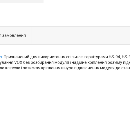
я замовлення
m
. Призначений для використання спільно з гарнітурами HS-94, HS-
вання VOX без розбирання модуля і надійне кріплення роз'єму під
 кліпсою і затискач кріплення шнура підключення модуля до станц