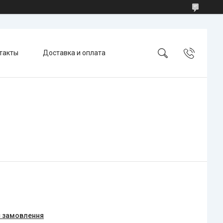
такты
Доставка и оплата
є замовлення