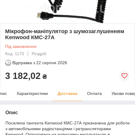
Мікрофон-маніпулятор з шумозаглушенням
Kenwood КМС-27А
Під замовлення
Код: 1170
Роздріб
Відправка з
22 серпня 2026
3 182,02
₴
пис
Характеристики
Доставка
Оплата
Умови пове
Опис
Посилена тангента Kenwood КМС-27А призначена для роботи
з автомобільними радіостанціями і ретрансляторами
Kenwood. Орієнтована на інтенсивну експлуатацію в