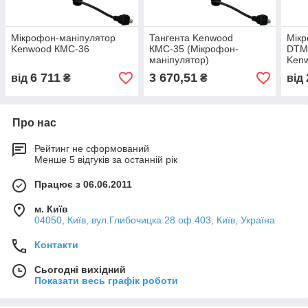
Мікрофон-маніпулятор
Тангента Kenwood
Мікр
Kenwood КМС-36
КМС-35 (Мікрофон-
DTM
маніпулятор)
Ken
6 711
3 670,51
від
₴
₴
від
Про нас
Рейтинг не сформований
Менше 5 відгуків за останній рік
Працює з 06.06.2011
м. Київ
04050, Київ, вул.Глибочицка 28 оф.403, Київ, Україна
Контакти
Сьогодні вихідний
Показати весь графік роботи