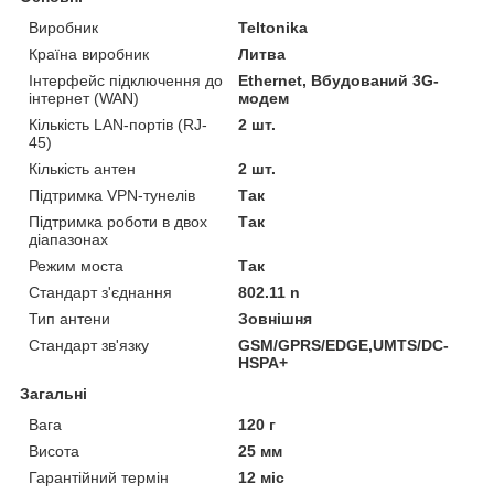
Виробник
Teltonika
Країна виробник
Литва
Інтерфейс підключення до
Ethernet, Вбудований 3G-
інтернет (WAN)
модем
Кількість LAN-портів (RJ-
2 шт.
45)
Кількість антен
2 шт.
Підтримка VPN-тунелів
Так
Підтримка роботи в двох
Так
діапазонах
Режим моста
Так
Стандарт з'єднання
802.11 n
Тип антени
Зовнішня
Стандарт зв'язку
GSM/GPRS/EDGE,UMTS/DC-
HSPA+
Загальні
Вага
120 г
Висота
25 мм
Гарантійний термін
12 міс