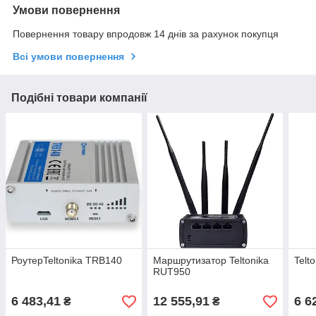
Умови повернення
Повернення товару впродовж 14 днів за рахунок покупця
Всі умови повернення
Подібні товари компанії
РоутерTeltonika TRB140
Маршрутизатор Teltonika
Telt
RUT950
6 483,41
12 555,91
6 6
₴
₴