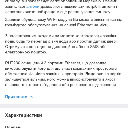
сигналу, він забезпечує легке управління мережею. Роз'єми
зовнішньої
антени
дозволяють підключати потрібні антени і
легко знаходити найкраще місце розташування сигналу.
Завдяки вбудованому Wi-Fi-модуля Ви можете звільнитися від
громіздкого обслуговування на основі Ethernet на місці.
З налаштованим входами ви можете контролювати зовнішні
події, будь то перепад рівня води або простий датчик двері.
Отримувати оповіщення дистанційно або по SMS або
електронною поштою.
RUT230 оснащений 2 портами Ethernet, що дозволяє
використовувати його для щільних і компактних просторів з
обмеженою кількістю зовнішніх пристроїв. Якщо один з портів
залишається вільним, його можна використовувати в якості
основного інтернет-з'єднання або резервного підключення.
Приховати
Характеристики
Основні