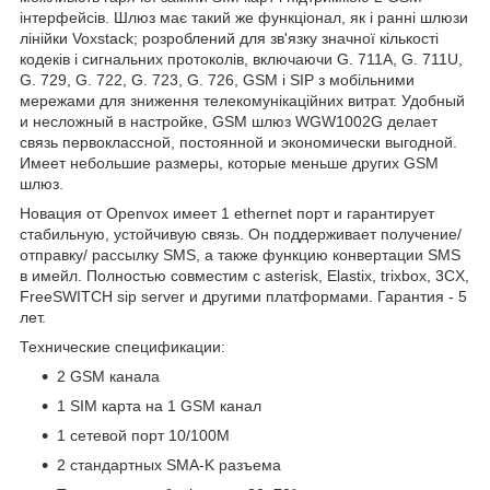
інтерфейсів. Шлюз має такий же функціонал, як і ранні шлюзи
лінійки Voxstack; розроблений для зв'язку значної кількості
кодеків і сигнальних протоколів, включаючи G. 711A, G. 711U,
G. 729, G. 722, G. 723, G. 726, GSM і SIP з мобільними
мережами для зниження телекомунікаційних витрат. Удобный
и несложный в настройке, GSM шлюз WGW1002G делает
связь первоклассной, постоянной и экономически выгодной.
Имеет небольшие размеры, которые меньше других GSM
шлюз.
Новация от Openvox имеет 1 ethernet порт и гарантирует
стабильную, устойчивую связь. Он поддерживает получение/
отправку/ рассылку SMS, а также функцию конвертации SMS
в имейл. Полностью совместим с asterisk, Elastix, trixbox, 3CX,
FreeSWITCH sip server и другими платформами. Гарантия - 5
лет.
Технические спецификации:
2 GSM канала
1 SIM карта на 1 GSM канал
1 сетевой порт 10/100M
2 стандартных SMA-K разъема