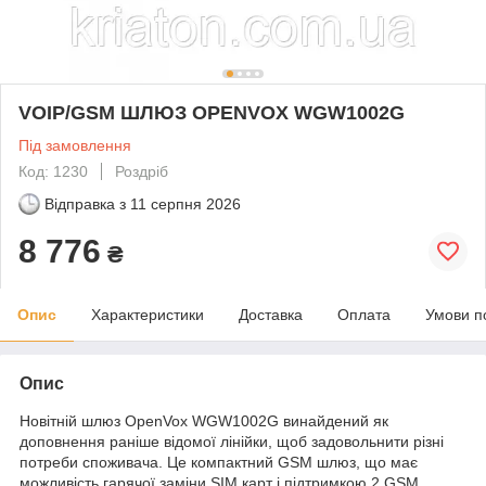
VOIP/GSM ШЛЮЗ OPENVOX WGW1002G
Під замовлення
Код: 1230
Роздріб
Відправка з
11 серпня 2026
8 776
₴
Опис
Характеристики
Доставка
Оплата
Умови п
Опис
Новітній шлюз OpenVox WGW1002G винайдений як
доповнення раніше відомої лінійки, щоб задовольнити різні
потреби споживача. Це компактний GSM шлюз, що має
можливість гарячої заміни SIM карт і підтримкою 2 GSM