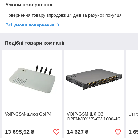
Умови повернення
Повернення товару впродовж 14 днів за рахунок покупця
Всі умови повернення
Подібні товари компанії
VoIP-GSM-шлюз GoIP4
VОIP-GSM ШЛЮЗ
Usr 
OPENVOX VS-GW1600-4G
13 695,92
14 627
1 6
₴
₴