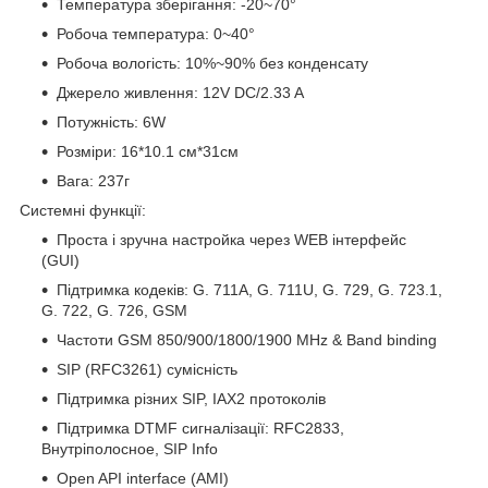
Температура зберігання: -20~70°
Робоча температура: 0~40°
Робоча вологість: 10%~90% без конденсату
Джерело живлення: 12V DC/2.33 A
Потужність: 6W
Розміри: 16*10.1 см*31см
Вага: 237г
Системні функції:
Проста і зручна настройка через WEB інтерфейс
(GUI)
Підтримка кодеків: G. 711A, G. 711U, G. 729, G. 723.1,
G. 722, G. 726, GSM
Частоти GSM 850/900/1800/1900 MHz & Band binding
SIP (RFC3261) сумісність
Підтримка різних SIP, IAX2 протоколів
Підтримка DTMF сигналізації: RFC2833,
Внутріполосное, SIP Info
Open API interface (AMI)