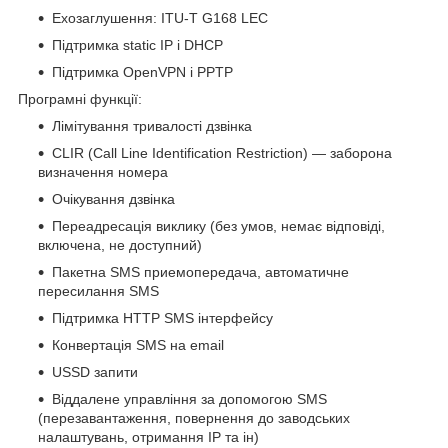
Ехозаглушення: ITU-T G168 LEC
Підтримка static IP і DHCP
Підтримка OpenVPN і PPTP
Програмні функції:
Лімітування тривалості дзвінка
CLIR (Call Line Identification Restriction) — заборона
визначення номера
Очікування дзвінка
Переадресація виклику (без умов, немає відповіді,
включена, не доступний)
Пакетна SMS приемопередача, автоматичне
пересилання SMS
Підтримка HTTP SMS інтерфейсу
Конвертація SMS на email
USSD запити
Віддалене управління за допомогою SMS
(перезавантаження, повернення до заводських
налаштувань, отримання IP та ін)