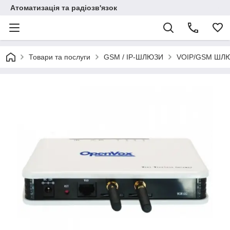
Атоматизація та радіозв'язок
Товари та послуги
GSM / IP-ШЛЮЗИ
VOIP/GSM ШЛ