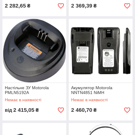
2 282,65
2 369,39
₴
₴
Настільне ЗУ Motorola
Акумулятор Motorola
PMLN5192A
NNTN4851 NiMH
Немає в наявності
Немає в наявності
2 415,05
2 460,70
від
₴
₴