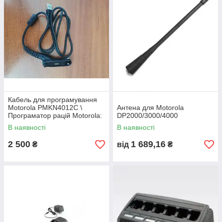
Кабель для програмування
Motorola PMKN4012C \
Антена для Motorola
Програматор рацій Motorola:
DP2000/3000/4000
DP4400, DP4600, DP4800,
В наявності
В наявності
DP4401, DP4601, DP4801
2 500
1 689,16
₴
від
₴