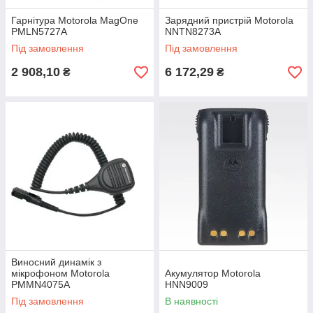
Гарнітура Motorola MagOne
Зарядний пристрій Motorola
PMLN5727A
NNTN8273A
Під замовлення
Під замовлення
2 908,10
6 172,29
₴
₴
Виносний динамік з
мікрофоном Motorola
Акумулятор Motorola
PMMN4075A
HNN9009
Під замовлення
В наявності