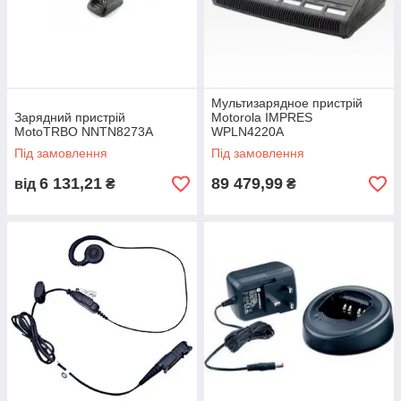
Мультизарядное пристрій
Зарядний пристрій
Motorola IMPRES
MotoTRBO NNTN8273A
WPLN4220A
Під замовлення
Під замовлення
6 131,21
89 479,99
від
₴
₴