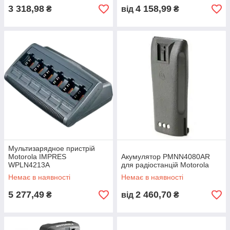
3 318,98
4 158,99
₴
від
₴
Мультизарядное пристрій
Motorola IMPRES
Акумулятор PMNN4080AR
WPLN4213A
для радіостанцій Motorola
Немає в наявності
Немає в наявності
5 277,49
2 460,70
₴
від
₴