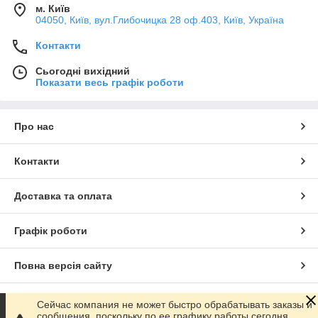
м. Київ
04050, Київ, вул.Глибочицка 28 оф.403, Київ, Україна
Контакти
Сьогодні вихідний
Показати весь графік роботи
Про нас
Контакти
Доставка та оплата
Графік роботи
Повна версія сайту
Сайт створено на маркетплейсі
Prom.ua
Сейчас компания не может быстро обрабатывать заказы и
сообщения, поскольку по ее графику работы сегодня