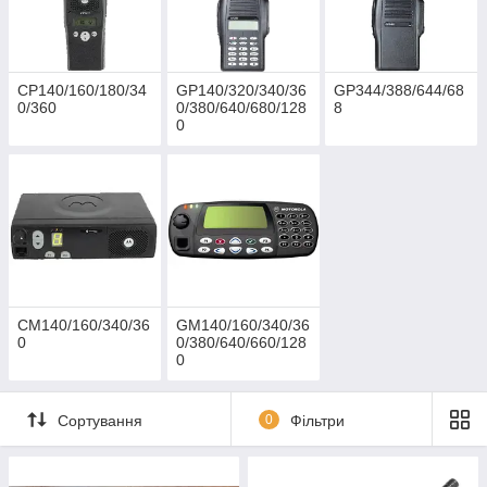
СР140/160/180/34
GP140/320/340/36
GP344/388/644/68
0/360
0/380/640/680/128
8
0
СМ140/160/340/36
GM140/160/340/36
0
0/380/640/660/128
0
Сортування
0
Фільтри